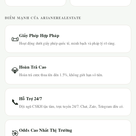
ĐIỂM MẠNH CỦA ARIANEREALESTATE
Giấy Phép Hợp Pháp
📜
Hoạt động dưới giấy phép quốc tế, minh bạch và pháp lý rõ ràng.
Hoàn Trả Cao
💎
Hoàn trả cược thua lên đến 1.5%, không giới hạn số tiền.
Hỗ Trợ 24/7
📞
Đội ngũ CSKH tận tâm, trực tuyến 24/7. Chat, Zalo, Telegram đều có.
Odds Cao Nhất Thị Trường
🎯