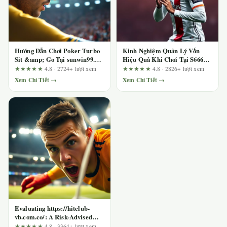
Hướng Dẫn Chơi Poker Turbo
Kinh Nghiệm Quản Lý Vốn
Sit &amp; Go Tại sunwin99.vip
Hiệu Quả Khi Chơi Tại S666
Cho Người Mới
Vietnam
★★★★★
4.8 · 2724+ lượt xem
★★★★★
4.8 · 2826+ lượt xem
Xem Chi Tiết →
Xem Chi Tiết →
Evaluating https://hitclub-
vb.com.co/: A Risk-Advised
Review of Transparency,
★★★★★
4.8 · 3364+ lượt xem