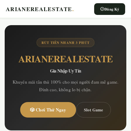
ARIANEREALESTATE
.
Đăng Ký
RÚT TIỀN NHANH 3 PHÚT
ARIANEREALESTATE
Gia Nhập Uy Tín
Khuyến mãi tân thủ 100% cho mọi người đam mê game.
Đỉnh cao, không lo bị chặn.
🎲 Chơi Thử Ngay
Slot Game