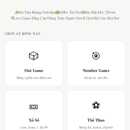
💰
🎰
🔒
Rút Tiền Không Giới Hạn
1000+ Trò Chơi
Bảo Mật SSL 256-bit
🃏
⭐
📱
Live Casino Đẳng Cấp
Hàng Triệu Người Chơi
Chơi Mọi Lúc Mọi Nơi
CHƠI GÌ HÔM NAY
🎲
🎯
Slot Game
Number Game
Hàng nghìn slot đỉnh cao
Đoán số, xóc đĩa
🎫
⚽
Xổ Số
Thể Thao
Loto, keno, 1 ăn 99
Bóng đá, tennis, eSports