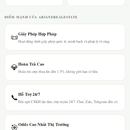
ĐIỂM MẠNH CỦA ARIANEREALESTATE
Giấy Phép Hợp Pháp
📜
Hoạt động dưới giấy phép quốc tế, minh bạch và pháp lý rõ ràng.
Hoàn Trả Cao
💎
Hoàn trả cược thua lên đến 1.5%, không giới hạn số tiền.
Hỗ Trợ 24/7
📞
Đội ngũ CSKH tận tâm, trực tuyến 24/7. Chat, Zalo, Telegram đều có.
Odds Cao Nhất Thị Trường
🎯