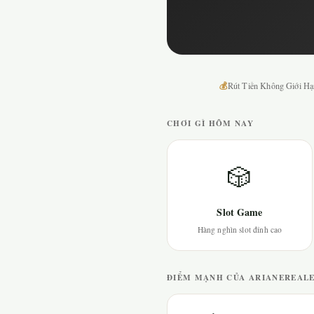
💰
Rút Tiền Không Giới Hạ
CHƠI GÌ HÔM NAY
🎲
Slot Game
Hàng nghìn slot đỉnh cao
ĐIỂM MẠNH CỦA ARIANEREALE