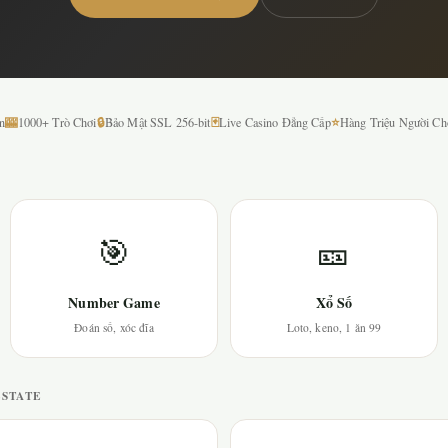
🎰
🔒
🃏
⭐
n
1000+ Trò Chơi
Bảo Mật SSL 256-bit
Live Casino Đẳng Cấp
Hàng Triệu Người Ch
🎯
🎫
Number Game
Xổ Số
Đoán số, xóc đĩa
Loto, keno, 1 ăn 99
STATE