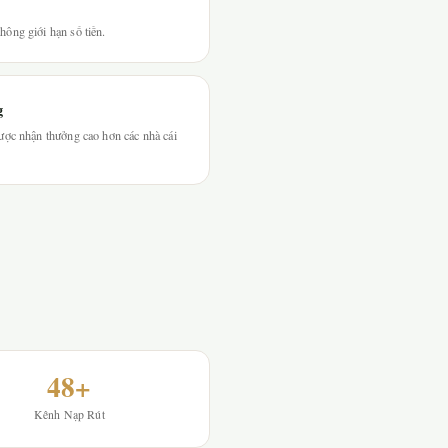
hông giới hạn số tiền.
g
cược nhận thưởng cao hơn các nhà cái
48+
Kênh Nạp Rút