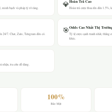
Hoàn Trả Cao
💎
, minh bạch và pháp lý rõ ràng.
Hoàn trả cược thua lên đến 1.5%, k
Odds Cao Nhất Thị Trườn
🎯
n 24/7. Chat, Zalo, Telegram đều có.
Tỷ lệ cược cạnh tranh nhất, thắng 
khác.
i nhận, tra cứu dễ dàng.
100%
Bảo Mật