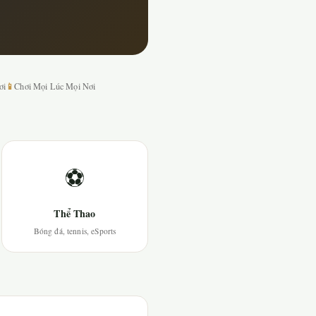
📱
ơi
Chơi Mọi Lúc Mọi Nơi
⚽
Thể Thao
Bóng đá, tennis, eSports