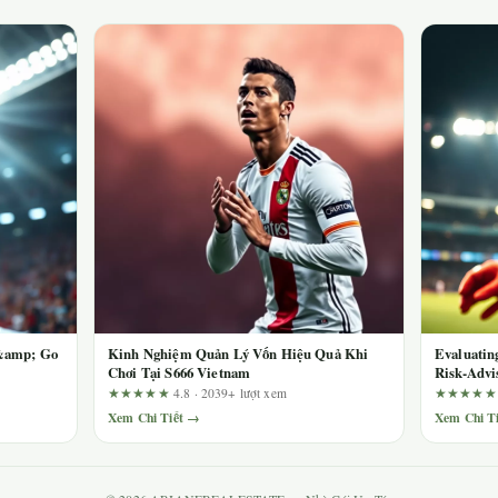
 &amp; Go
Kinh Nghiệm Quản Lý Vốn Hiệu Quả Khi
Evaluating
Chơi Tại S666 Vietnam
Risk-Advi
Speed, an
★★★★★
4.8 · 2039+ lượt xem
★★★★
Xem Chi Tiết →
Xem Chi T