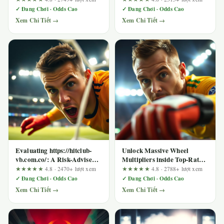
✓ Đang Chơi · Odds Cao
✓ Đang Chơi · Odds Cao
Xem Chi Tiết →
Xem Chi Tiết →
Evaluating https://hitclub-
Unlock Massive Wheel
vb.com.co/: A Risk-Advised
Multipliers inside Top-Rated
Review of Transparency,
789club Reels
★★★★★
4.8 · 2470+ lượt xem
★★★★★
4.8 · 2788+ lượt xem
Speed, and Security
✓ Đang Chơi · Odds Cao
✓ Đang Chơi · Odds Cao
Xem Chi Tiết →
Xem Chi Tiết →