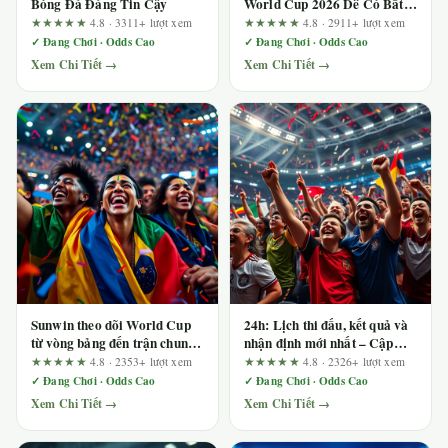
Bóng Đá Đáng Tin Cậy
World Cup 2026 Dễ Có Bất
Ngờ
★★★★★
4.8 · 3311+ lượt xem
★★★★★
4.8 · 2911+ lượt xem
✓ Đang Chơi · Odds Cao
✓ Đang Chơi · Odds Cao
Xem Chi Tiết →
Xem Chi Tiết →
Sunwin theo dõi World Cup
24h: Lịch thi đấu, kết quả và
từ vòng bảng đến trận chung
nhận định mới nhất – Cập
kết: Hành trình trọn vẹn cho
nhật từng phút
★★★★★
4.8 · 2353+ lượt xem
★★★★★
4.8 · 2326+ lượt xem
người yêu bóng đá
✓ Đang Chơi · Odds Cao
✓ Đang Chơi · Odds Cao
Xem Chi Tiết →
Xem Chi Tiết →