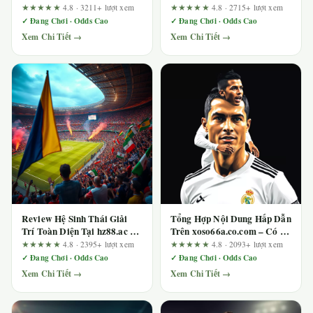
Á: Phân Tích Chi Tiết Từ
★★★★★
4.8 · 3211+ lượt xem
★★★★★
4.8 · 2715+ lượt xem
Chuyên Gia 10 Năm Kinh
✓ Đang Chơi · Odds Cao
✓ Đang Chơi · Odds Cao
Nghiệm
Xem Chi Tiết →
Xem Chi Tiết →
Review Hệ Sinh Thái Giải
Tổng Hợp Nội Dung Hấp Dẫn
Trí Toàn Diện Tại hz88.ac –
Trên xoso66a.co.com – Có Gì
Sân Chơi Đáng Đồng Tiền
Khiến Dân Chơi Mê Mẩn?
★★★★★
4.8 · 2395+ lượt xem
★★★★★
4.8 · 2093+ lượt xem
Bát Gạo?
✓ Đang Chơi · Odds Cao
✓ Đang Chơi · Odds Cao
Xem Chi Tiết →
Xem Chi Tiết →