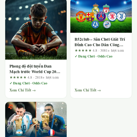
B52club – Sân Chơi Giải Trí
Đỉnh Cao Cho Dân Công
Nghệ
★★★★★
4.8 · 3081+ lượt xem
✓ Đang Chơi · Odds Cao
Phong độ đội tuyển Đan
Mạch trước World Cup 2026:
Cơ hội và thách thức
★★★★★
4.8 · 2818+ lượt xem
✓ Đang Chơi · Odds Cao
Xem Chi Tiết →
Xem Chi Tiết →