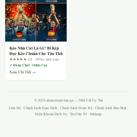
Kèo Nhà Cái Là Gì? Bí Kíp
Đọc Kèo Chuẩn Cho Tân Thủ
★★★★★
4.8 · 2956+ lượt xem
✓ Đang Chơi · Odds Cao
Xem Chi Tiết →
© 2026 arianerealestate.qa — Nhà Cái Uy Tín
Liên Hệ
·
Chính Sách Giao Dịch
·
Chính Sách Hoàn Trả
·
Chính Sách Bảo Mật
·
Điều Khoản Dịch Vụ
·
Tra Cứu Vé
·
Sitemap