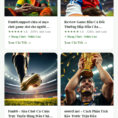
Fun88.support chia sẻ mẹo
Review Game Bắn Cá Đổi
chơi game slot cho người
Thưởng Hấp Dẫn Của
mới: Luật rõ, ví dụ cụ thể,
mm99vietnam.com: Ai Nên
★★★★★
4.8 · 2059+ lượt xem
★★★★★
4.8 · 3288+ lượt xem
checklist thực chiến
Chơi Và Ai Nên Tránh?
✓ Đang Chơi · Odds Cao
✓ Đang Chơi · Odds Cao
Xem Chi Tiết →
Xem Chi Tiết →
Fun88 – Sân Chơi Cá Cược
s666t5.net – Cách Phân Tích
Trực Tuyến Hàng Đầu Châu
Kèo Trước Trận Đấu