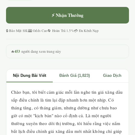
⚡ Nhận Thưởng
🔒 Bảo Mật SSL
🎰 Odds Cao
🔄 Hoàn Trả 1.5%
💳 Đa Kênh Nạp
453
🔥
người đang xem trang này
Nội Dung Bài Viết
Đánh Giá (1,823)
Giao Dịch
Chào bạn, tôi biết cảm giác mỗi lần nghe tin giá xăng dầu
sắp điều chỉnh là tim lại đập nhanh hơn một nhịp. Có
tháng tăng, có tháng giảm, nhưng dường như chưa bao
giờ có một "kịch bản" nào cố định cả. Là một người
thường xuyên theo dõi thị trường, tôi hiểu rằng việc nắm
bắt lịch điều chỉnh giá xăng dầu mới nhất không chỉ giúp