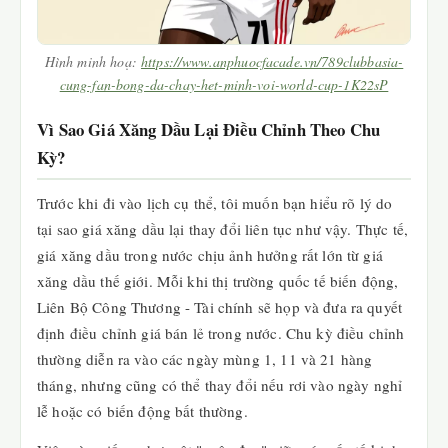
Hình minh hoạ:
https://www.anphuocfacade.vn/789clubbasia-
cung-fan-bong-da-chay-het-minh-voi-world-cup-1K22sP
Vì Sao Giá Xăng Dầu Lại Điều Chỉnh Theo Chu
Kỳ?
Trước khi đi vào lịch cụ thể, tôi muốn bạn hiểu rõ lý do
tại sao giá xăng dầu lại thay đổi liên tục như vậy. Thực tế,
giá xăng dầu trong nước chịu ảnh hưởng rất lớn từ giá
xăng dầu thế giới. Mỗi khi thị trường quốc tế biến động,
Liên Bộ Công Thương - Tài chính sẽ họp và đưa ra quyết
định điều chỉnh giá bán lẻ trong nước. Chu kỳ điều chỉnh
thường diễn ra vào các ngày mùng 1, 11 và 21 hàng
tháng, nhưng cũng có thể thay đổi nếu rơi vào ngày nghỉ
lễ hoặc có biến động bất thường.