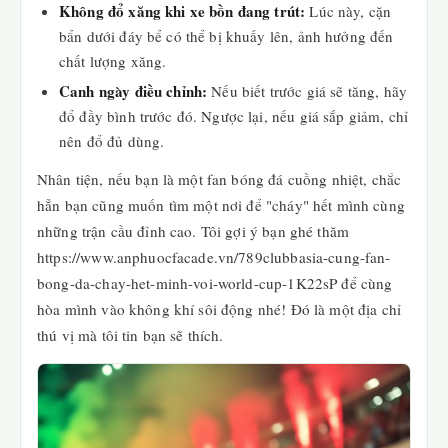
Không đổ xăng khi xe bồn đang trút:
Lúc này, cặn
bẩn dưới đáy bể có thể bị khuấy lên, ảnh hưởng đến
chất lượng xăng.
Canh ngày điều chỉnh:
Nếu biết trước giá sẽ tăng, hãy
đổ đầy bình trước đó. Ngược lại, nếu giá sắp giảm, chỉ
nên đổ đủ dùng.
Nhân tiện, nếu bạn là một fan bóng đá cuồng nhiệt, chắc
hẳn bạn cũng muốn tìm một nơi để "cháy" hết mình cùng
những trận cầu đỉnh cao. Tôi gợi ý bạn ghé thăm
https://www.anphuocfacade.vn/789clubbasia-cung-fan-
bong-da-chay-het-minh-voi-world-cup-1K22sP để cùng
hòa mình vào không khí sôi động nhé! Đó là một địa chỉ
thú vị mà tôi tin bạn sẽ thích.