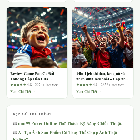
Review Game Bắn Cá Đổi
24h: Lịch thi đấu, kết quả và
Thưởng Hấp Dẫn Của
nhận định mới nhất – Cập nhật
mm99vietnam.com: Ai Nên
từng phút
★★★★★
4.8 · 2974+ lượt xem
★★★★★
4.8 · 2658+ lượt xem
Chơi Và Ai Nên Tránh?
Xem Chi Tiết →
Xem Chi Tiết →
BẠN CÓ THỂ THÍCH
mm99 Poker Online Thử Thách Kỹ Năng Chiến Thuật
🎰
AI Tạo Ảnh Sản Phẩm Có Thay Thế Chụp Ảnh Thật
🎰
Không?