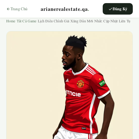
arianerealestate.qa
.
Trang Chủ
Đăng Ký
Home
›
Tất Cả Game
›
Lịch Điều Chỉnh Giá Xăng Dầu Mới Nhất: Cập Nhật Liên Tụ