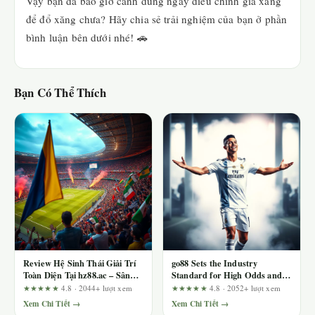
Vậy bạn đã bao giờ canh đúng ngày điều chỉnh giá xăng
để đổ xăng chưa? Hãy chia sẻ trải nghiệm của bạn ở phần
bình luận bên dưới nhé! 🚗
Bạn Có Thể Thích
Review Hệ Sinh Thái Giải Trí
go88 Sets the Industry
Toàn Diện Tại hz88.ac – Sân
Standard for High Odds and
Chơi Đáng Đồng Tiền Bát Gạo?
Fast Settlements – A Capital
★★★★★
4.8 · 2044+ lượt xem
★★★★★
4.8 · 2052+ lượt xem
Manager’s Perspective
Xem Chi Tiết →
Xem Chi Tiết →