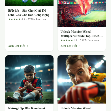
B52club – Sân Chơi Giải Trí
Đỉnh Cao Cho Dân Công Nghệ
★★★★★
4.8 · 2779+ lượt xem
Unlock Massive Wheel
Multipliers Inside Top-Rated
Sunwin Reels: A User Journey
★★★★★
4.8 · 2317+ lượt xem
Review
Xem Chi Tiết →
Xem Chi Tiết →
Những Cặp Đấu Knock-out
Unlock Massive Wheel