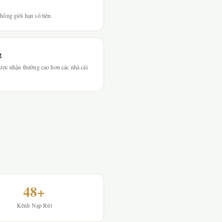
hông giới hạn số tiền.
g
cược nhận thưởng cao hơn các nhà cái
48+
Kênh Nạp Rút