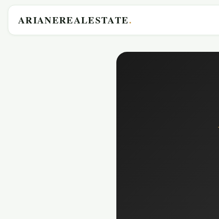
ARIANEREALESTATE
.