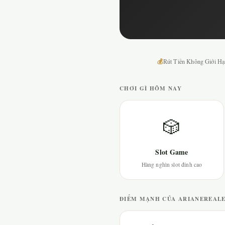
💰
Rút Tiền Không Giới Hạ
CHƠI GÌ HÔM NAY
🎲
Slot Game
Hàng nghìn slot đỉnh cao
ĐIỂM MẠNH CỦA ARIANEREALE