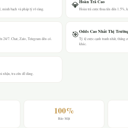
Hoàn Trả Cao
💎
, minh bạch và pháp lý rõ ràng.
Hoàn trả cược thua lên đến 1.5%, k
Odds Cao Nhất Thị Trườn
🎯
n 24/7. Chat, Zalo, Telegram đều có.
Tỷ lệ cược cạnh tranh nhất, thắng 
khác.
i nhận, tra cứu dễ dàng.
100%
Bảo Mật