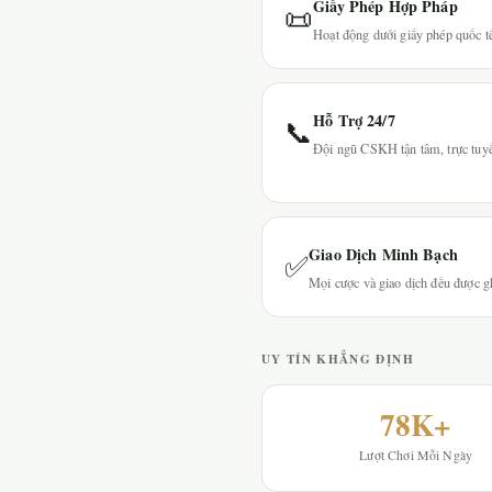
Giấy Phép Hợp Pháp
📜
Hoạt động dưới giấy phép quốc tế
Hỗ Trợ 24/7
📞
Đội ngũ CSKH tận tâm, trực tuyế
Giao Dịch Minh Bạch
✅
Mọi cược và giao dịch đều được gh
UY TÍN KHẲNG ĐỊNH
78K+
Lượt Chơi Mỗi Ngày