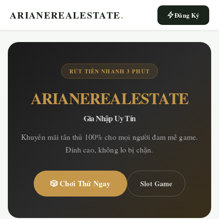
ARIANEREALESTATE
.
Đăng Ký
RÚT TIỀN NHANH 3 PHÚT
ARIANEREALESTATE
Gia Nhập Uy Tín
Khuyến mãi tân thủ 100% cho mọi người đam mê game.
Đỉnh cao, không lo bị chặn.
🎲 Chơi Thử Ngay
Slot Game