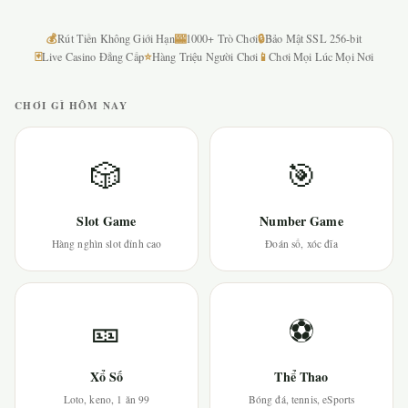
💰
🎰
🔒
Rút Tiền Không Giới Hạn
1000+ Trò Chơi
Bảo Mật SSL 256-bit
🃏
⭐
📱
Live Casino Đẳng Cấp
Hàng Triệu Người Chơi
Chơi Mọi Lúc Mọi Nơi
CHƠI GÌ HÔM NAY
🎲
🎯
Slot Game
Number Game
Hàng nghìn slot đỉnh cao
Đoán số, xóc đĩa
🎫
⚽
Xổ Số
Thể Thao
Loto, keno, 1 ăn 99
Bóng đá, tennis, eSports