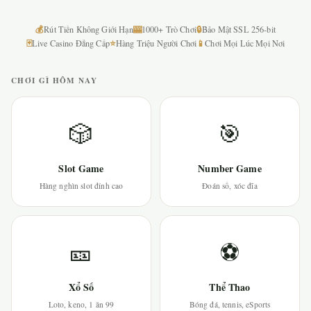
💰
🎰
🔒
Rút Tiền Không Giới Hạn
1000+ Trò Chơi
Bảo Mật SSL 256-bit
🃏
⭐
📱
Live Casino Đẳng Cấp
Hàng Triệu Người Chơi
Chơi Mọi Lúc Mọi Nơi
CHƠI GÌ HÔM NAY
🎲
🎯
Slot Game
Number Game
Hàng nghìn slot đỉnh cao
Đoán số, xóc đĩa
🎫
⚽
Xổ Số
Thể Thao
Loto, keno, 1 ăn 99
Bóng đá, tennis, eSports