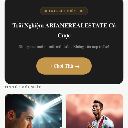
🌟 FREEBET MIỄN PHÍ
Trải Nghiệm ARIANEREALESTATE Cá
Cược
Slot game mới ra mắt mỗi tuần. Không cần nạp trước!
Chơi Thử →
TIN TỨC MỚI NHẤT