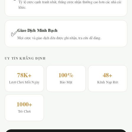
Tỷ lệ cược cạnh tranh nhất, thắng cược nhận thưởng cao hơn các nhà cái
khác.
Giao Dịch Minh Bạch
✅
Mọi cược và giao dịch đều được ghi nhận, tra cứu dễ dàng.
UY TÍN KHẲNG ĐỊNH
78K+
100%
48+
Lượt Chơi Mỗi Ngày
Bảo Mật
Kênh Nạp Rút
1000+
Trò Chơi