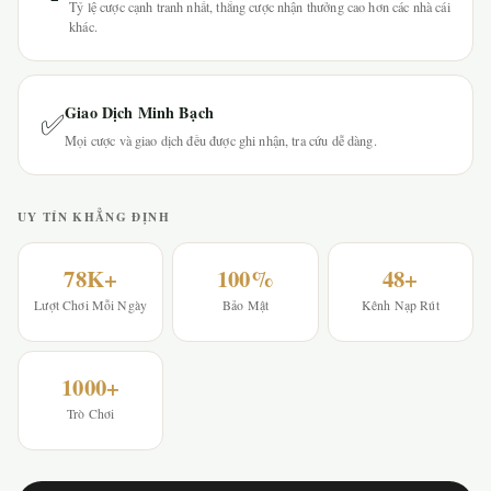
Tỷ lệ cược cạnh tranh nhất, thắng cược nhận thưởng cao hơn các nhà cái
khác.
Giao Dịch Minh Bạch
✅
Mọi cược và giao dịch đều được ghi nhận, tra cứu dễ dàng.
UY TÍN KHẲNG ĐỊNH
78K+
100%
48+
Lượt Chơi Mỗi Ngày
Bảo Mật
Kênh Nạp Rút
1000+
Trò Chơi