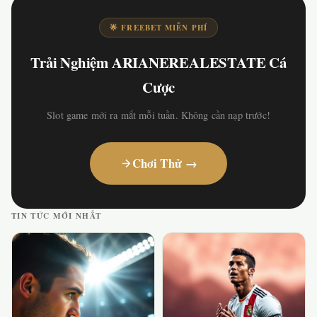
🌟 FREEBET MIỄN PHÍ
Trải Nghiệm ARIANEREALESTATE Cá
Cược
Slot game mới ra mắt mỗi tuần. Không cần nạp trước!
Chơi Thử →
TIN TỨC MỚI NHẤT