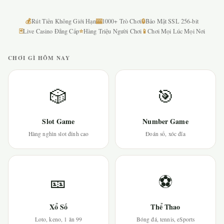
💰
🎰
🔒
Rút Tiền Không Giới Hạn
1000+ Trò Chơi
Bảo Mật SSL 256-bit
🃏
⭐
📱
Live Casino Đẳng Cấp
Hàng Triệu Người Chơi
Chơi Mọi Lúc Mọi Nơi
CHƠI GÌ HÔM NAY
🎲
🎯
Slot Game
Number Game
Hàng nghìn slot đỉnh cao
Đoán số, xóc đĩa
🎫
⚽
Xổ Số
Thể Thao
Loto, keno, 1 ăn 99
Bóng đá, tennis, eSports