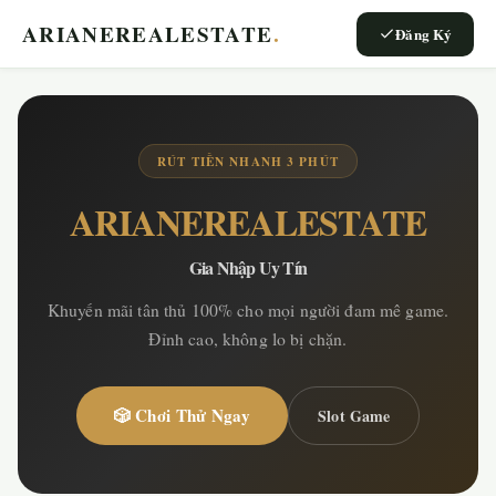
ARIANEREALESTATE
.
Đăng Ký
RÚT TIỀN NHANH 3 PHÚT
ARIANEREALESTATE
Gia Nhập Uy Tín
Khuyến mãi tân thủ 100% cho mọi người đam mê game.
Đỉnh cao, không lo bị chặn.
🎲 Chơi Thử Ngay
Slot Game