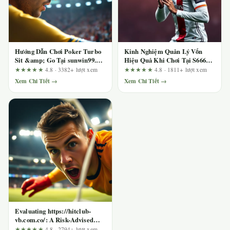
Hướng Dẫn Chơi Poker Turbo
Kinh Nghiệm Quản Lý Vốn
Sit &amp; Go Tại sunwin99.vip
Hiệu Quả Khi Chơi Tại S666
Cho Người Mới
Vietnam
★★★★★
4.8 · 3382+ lượt xem
★★★★★
4.8 · 1811+ lượt xem
Xem Chi Tiết →
Xem Chi Tiết →
Evaluating https://hitclub-
vb.com.co/: A Risk-Advised
Review of Transparency,
★★★★★
4.8 · 2794+ lượt xem