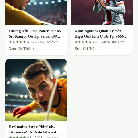
Hướng Dẫn Chơi Poker Turbo
Kinh Nghiệm Quản Lý Vốn
Sit &amp; Go Tại sunwin99.vip
Hiệu Quả Khi Chơi Tại S666
Cho Người Mới
Vietnam
★★★★★
4.8 · 2660+ lượt xem
★★★★★
4.8 · 2682+ lượt xem
Xem Chi Tiết →
Xem Chi Tiết →
Evaluating https://hitclub-
vb.com.co/: A Risk-Advised
Review of Transparency,
★★★★★
4.8 · 2093+ lượt xem