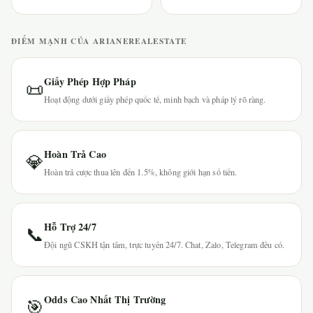
ĐIỂM MẠNH CỦA ARIANEREALESTATE
Giấy Phép Hợp Pháp
📜
Hoạt động dưới giấy phép quốc tế, minh bạch và pháp lý rõ ràng.
Hoàn Trả Cao
💎
Hoàn trả cược thua lên đến 1.5%, không giới hạn số tiền.
Hỗ Trợ 24/7
📞
Đội ngũ CSKH tận tâm, trực tuyến 24/7. Chat, Zalo, Telegram đều có.
Odds Cao Nhất Thị Trường
🎯