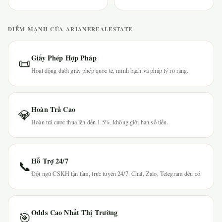
ĐIỂM MẠNH CỦA ARIANEREALESTATE
Giấy Phép Hợp Pháp
📜
Hoạt động dưới giấy phép quốc tế, minh bạch và pháp lý rõ ràng.
Hoàn Trả Cao
💎
Hoàn trả cược thua lên đến 1.5%, không giới hạn số tiền.
Hỗ Trợ 24/7
📞
Đội ngũ CSKH tận tâm, trực tuyến 24/7. Chat, Zalo, Telegram đều có.
Odds Cao Nhất Thị Trường
🎯