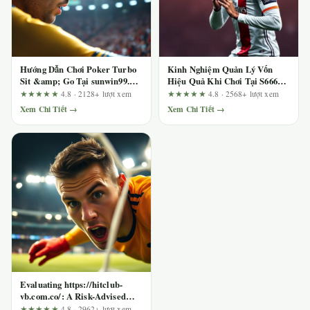
Hướng Dẫn Chơi Poker Turbo
Kinh Nghiệm Quản Lý Vốn
Sit &amp; Go Tại sunwin99.vip
Hiệu Quả Khi Chơi Tại S666
Cho Người Mới
Vietnam
★★★★★
4.8 · 2128+ lượt xem
★★★★★
4.8 · 2568+ lượt xem
Xem Chi Tiết →
Xem Chi Tiết →
Evaluating https://hitclub-
vb.com.co/: A Risk-Advised
Review of Transparency,
★★★★★
4.8 · 2962+ lượt xem