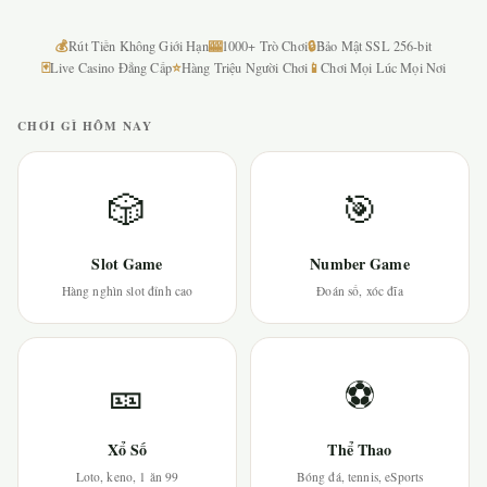
💰
🎰
🔒
Rút Tiền Không Giới Hạn
1000+ Trò Chơi
Bảo Mật SSL 256-bit
🃏
⭐
📱
Live Casino Đẳng Cấp
Hàng Triệu Người Chơi
Chơi Mọi Lúc Mọi Nơi
CHƠI GÌ HÔM NAY
🎲
🎯
Slot Game
Number Game
Hàng nghìn slot đỉnh cao
Đoán số, xóc đĩa
🎫
⚽
Xổ Số
Thể Thao
Loto, keno, 1 ăn 99
Bóng đá, tennis, eSports