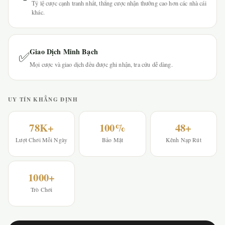
Tỷ lệ cược cạnh tranh nhất, thắng cược nhận thưởng cao hơn các nhà cái
khác.
Giao Dịch Minh Bạch
✅
Mọi cược và giao dịch đều được ghi nhận, tra cứu dễ dàng.
UY TÍN KHẲNG ĐỊNH
78K+
100%
48+
Lượt Chơi Mỗi Ngày
Bảo Mật
Kênh Nạp Rút
1000+
Trò Chơi