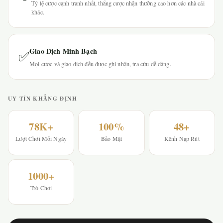
Tỷ lệ cược cạnh tranh nhất, thắng cược nhận thưởng cao hơn các nhà cái
khác.
Giao Dịch Minh Bạch
✅
Mọi cược và giao dịch đều được ghi nhận, tra cứu dễ dàng.
UY TÍN KHẲNG ĐỊNH
78K+
100%
48+
Lượt Chơi Mỗi Ngày
Bảo Mật
Kênh Nạp Rút
1000+
Trò Chơi