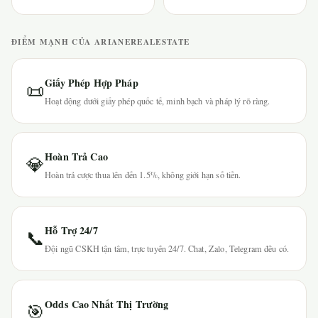
ĐIỂM MẠNH CỦA ARIANEREALESTATE
Giấy Phép Hợp Pháp
📜
Hoạt động dưới giấy phép quốc tế, minh bạch và pháp lý rõ ràng.
Hoàn Trả Cao
💎
Hoàn trả cược thua lên đến 1.5%, không giới hạn số tiền.
Hỗ Trợ 24/7
📞
Đội ngũ CSKH tận tâm, trực tuyến 24/7. Chat, Zalo, Telegram đều có.
Odds Cao Nhất Thị Trường
🎯