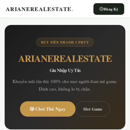
ARIANEREALESTATE
.
Đăng Ký
RÚT TIỀN NHANH 3 PHÚT
ARIANEREALESTATE
Gia Nhập Uy Tín
Khuyến mãi tân thủ 100% cho mọi người đam mê game.
Đỉnh cao, không lo bị chặn.
🎲 Chơi Thử Ngay
Slot Game