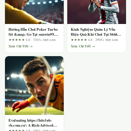
Hướng Dẫn Chơi Poker Turbo
Kinh Nghiệm Quản Lý Vốn
Sit &amp; Go Tại sunwin99.vip
Hiệu Quả Khi Chơi Tại S666
Cho Người Mới
Vietnam
★★★★★
4.8 · 3303+ lượt xem
★★★★★
4.8 · 2905+ lượt xem
Xem Chi Tiết →
Xem Chi Tiết →
Evaluating https://hitclub-
vb.com.co/: A Risk-Advised
Review of Transparency,
★★★★★
4.8 · 1964+ lượt xem