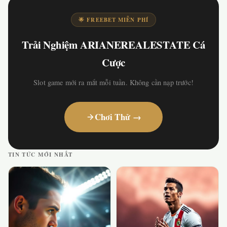
🌟 FREEBET MIỄN PHÍ
Trải Nghiệm ARIANEREALESTATE Cá
Cược
Slot game mới ra mắt mỗi tuần. Không cần nạp trước!
Chơi Thử →
TIN TỨC MỚI NHẤT